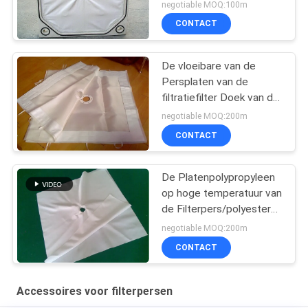
vloeistoffiltratie
negotiable MOQ:100m
CONTACT
De vloeibare van de
Persplaten van de
filtratiefilter Doek van de
het Micron niet Geweven
negotiable MOQ:200m
Glasvezel
CONTACT
De Platenpolypropyleen
op hoge temperatuur van
de Filterpers/polyester
geweven filtermedia
negotiable MOQ:200m
CONTACT
Accessoires voor filterpersen