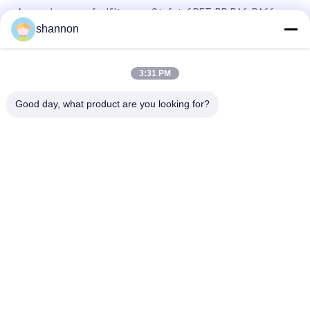
Aanpasbare weefselfilterpers Stofstof PET, PP, PA6, PA66
Filterpers Accessoires
shannon
Monofilament Multifilament Filterdoek voor Vloeistoffiltratie
Filterpersplaten
3:31 PM
Nylon polyester PTFE filterpersstof / stof voor filterpersplaten
Good day, what product are you looking for?
populaire categorieën
Alle
De Doek Van De 
Glasvezeldoek
Stoffilter
De Doek Van De 
Accessoires Voor 
Micronfilter
Filterpersen
Het Netwerk Van De 
Industriële Filterzak
Micronfilter
De Kooi Van De 
PTFE-Filterdoek
Zakfilter