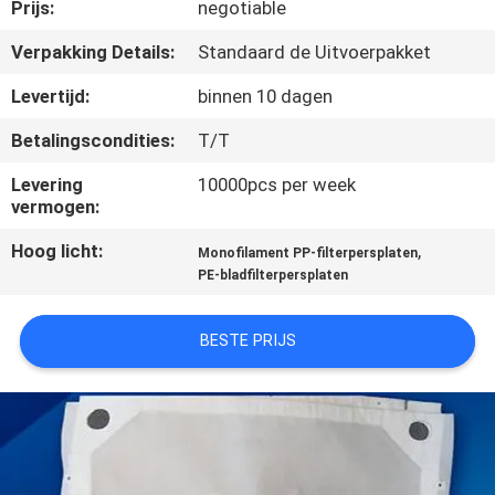
CONTACTEER
Prijs:
negotiable
ONS
Verpakking Details:
Standaard de Uitvoerpakket
Levertijd:
binnen 10 dagen
VERZOEK
Betalingscondities:
T/T
OM EEN
Levering
10000pcs per week
CITAAT
vermogen:
Hoog licht:
,
Monofilament PP-filterpersplaten
SITEMAP
PE-bladfilterpersplaten
PRIVACY
BESTE PRIJS
POLICY