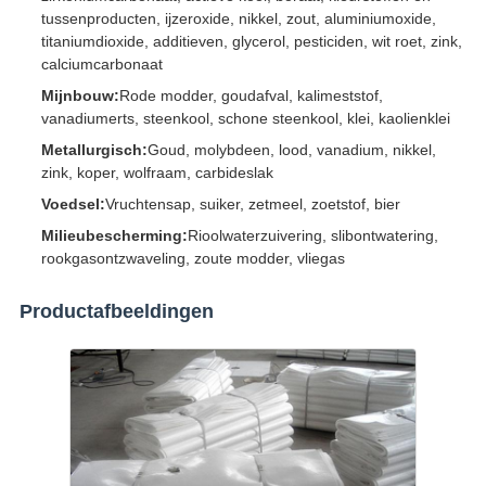
tussenproducten, ijzeroxide, nikkel, zout, aluminiumoxide,
titaniumdioxide, additieven, glycerol, pesticiden, wit roet, zink,
calciumcarbonaat
Mijnbouw:
Rode modder, goudafval, kalimeststof,
vanadiumerts, steenkool, schone steenkool, klei, kaolienklei
Metallurgisch:
Goud, molybdeen, lood, vanadium, nikkel,
zink, koper, wolfraam, carbideslak
Voedsel:
Vruchtensap, suiker, zetmeel, zoetstof, bier
Milieubescherming:
Rioolwaterzuivering, slibontwatering,
rookgasontzwaveling, zoute modder, vliegas
Productafbeeldingen