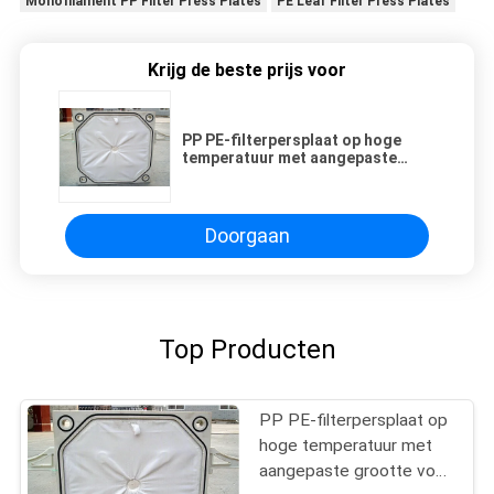
Monofilament PP Filter Press Plates
PE Leaf Filter Press Plates
Krijg de beste prijs voor
PP PE-filterpersplaat op hoge
temperatuur met aangepaste
grootte voor vloeistoffiltratie
Doorgaan
Top Producten
PP PE-filterpersplaat op
hoge temperatuur met
aangepaste grootte voor