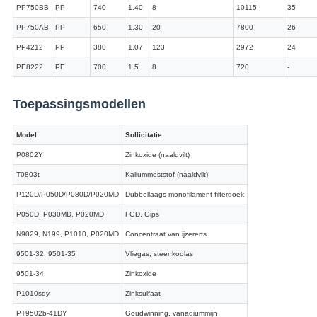
PP750BB
PP
740
1.40
8
10115
35
PP750AB
PP
650
1.30
20
7800
26
PP4212
PP
380
1.07
123
2972
24
PE8222
PE
700
1.5
8
720
-
Toepassingsmodellen
Model
Sollicitatie
P0802Y
Zinkoxide (naaldvilt)
T0803t
Kaliummeststof (naaldvilt)
P120D/P050D/P080D/P020MD
Dubbellaags monofilament filterdoek
P050D, P030MD, P020MD
FGD, Gips
N9029, N199, P1010, P020MD
Concentraat van ijzererts
9501-32, 9501-35
Vliegas, steenkoolas
9501-34
Zinkoxide
P1010sdy
Zinksulfaat
PT9502b-41DY
Goudwinning, vanadiummijn