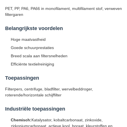
PET, PP, PA6, PA66 in monofilament, multifilament stof, verweven
filtergaren
Belangrijkste voordelen
Hoge maatvastheid
Goede schuurprestaties
Breed scala aan filtersnelheden
Efficiënte textielreiniging
Toepassingen
Filterpers, centrifuge, bladfilter, wervelbeddroger,
roterende/horizontale schijffilter
Industriële toepassingen
Chemisch:
Katalysator, kobaltcarbonaat, zinkoxide,
zirkoniumcarbonaat, actieve kool, boraat, kleurstoffen en