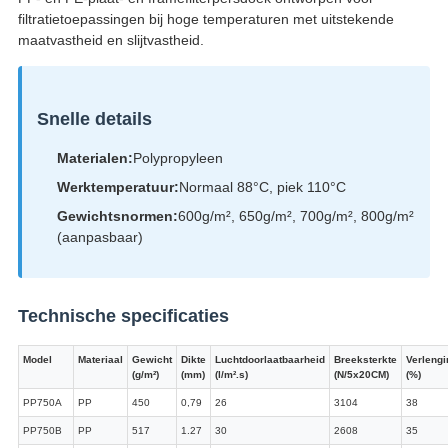
filtratietoepassingen bij hoge temperaturen met uitstekende
maatvastheid en slijtvastheid.
Snelle details
Materialen:
Polypropyleen
Werktemperatuur:
Normaal 88°C, piek 110°C
Gewichtsnormen:
600g/m², 650g/m², 700g/m², 800g/m²
(aanpasbaar)
Technische specificaties
Model
Materiaal
Gewicht
Dikte
Luchtdoorlaatbaarheid
Breeksterkte
Verlengi
(g/m²)
(mm)
(l/m².s)
(N/5x20CM)
(%)
PP750A
PP
450
0,79
26
3104
38
PP750B
PP
517
1.27
30
2608
35