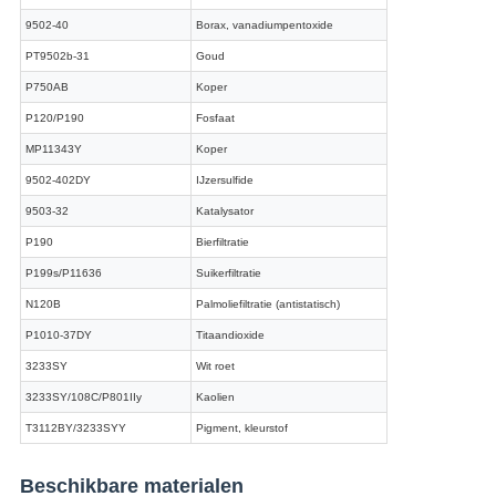
9502-40
Borax, vanadiumpentoxide
PT9502b-31
Goud
P750AB
Koper
P120/P190
Fosfaat
MP11343Y
Koper
9502-402DY
IJzersulfide
9503-32
Katalysator
P190
Bierfiltratie
P199s/P11636
Suikerfiltratie
N120B
Palmoliefiltratie (antistatisch)
P1010-37DY
Titaandioxide
3233SY
Wit roet
3233SY/108C/P801IIy
Kaolien
T3112BY/3233SYY
Pigment, kleurstof
Beschikbare materialen