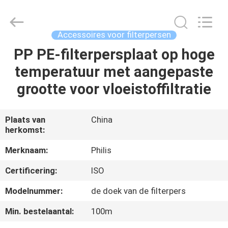
Hangzhou
Philis
Filter
Technology
Co.,
Accessoires voor filterpersen
Ltd..
All
PP PE-filterpersplaat op hoge
HUIS
Rights
Reserved.
temperatuur met aangepaste
PRODUCTEN
grootte voor vloeistoffiltratie
ONGEVEER
Plaats van
China
herkomst:
ONS
Merknaam:
Philis
FABRIEKSREIS
Certificering:
ISO
Modelnummer:
de doek van de filterpers
KWALITEITSCONTROLE
Min. bestelaantal:
100m