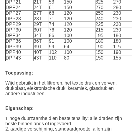
DPP21
21T
53
150
325
270
DPP24
24T
61
150
270
280
DPP27
27T
68
120
250
230
DPP28
28T
71
120
240
230
DPP29
29T
74
120
225
230
DPP30
30T
76
120
215
230
DPP34
34T
86
100
195
180
DPP36
36T
91
100
180
180
DPP39
39T
99
64
190
115
DPP40
40T
102
100
150
190
DPP43
43T
110
80
150
155
Toepassing:
Wijd gebruikt in het filtreren, het textieldruk en verven,
drukplaat, elektronische druk, keramiek, glasdruk en
andere industrieën.
Eigenschap:
hoge duurzaamheid en beste tensility: alle draden zijn
1.
beste binnenlands of ingevoerd.
2. aardige verschijning, standaardgrootte: allen zijn