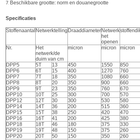
Beschikbare grootte: norm en douanegrootte
7.
Specificaties
Stoffenaantal
Netwerktelling
Draaddiameter
Netwerk
stoffendi
het
openen
Nr.
Het
micron
micron
micron
netwerk/de
duim van cm
DPP5
5T
13
450
1550
850
DPP6
6T
15
400
1270
760
DPP7
7T
18
350
1080
660
DPP8
8T
20
350
900
660
DPP9
9T
23
350
760
670
DPP10
10T
25
300
700
570
DPP12
12T
30
300
530
580
DPP14
14T
36
200
515
360
DPP15
15T
38
250
420
470
DPP16
16T
41
200
425
380
DPP18
18T
46
180
375
330
DPP19
19T
48
150
375
260
DPP20
20T
50
150
350
260