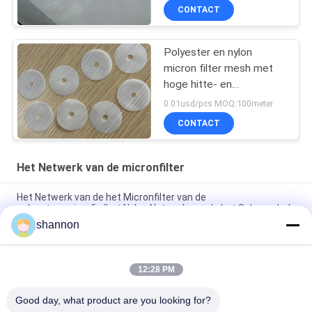
CONTACT
Polyester en nylon
micron filter mesh met
hoge hitte- en
zuurbestandheid voor
0.01usd/pcs MOQ:100meter
duurzaamheid
CONTACT
Het Netwerk van de micronfilter
Het Netwerk van de het Micronfilter van de
polyesterserigrafie/het Nylon Netwerk van de het Schermdruk
shannon
De industriële Ontzwaveling Mesh Belt Filter Fabric van het
HUISDIERENkalksteen
12:28 PM
Monofilament het Micronfilter Mesh Press Filter Cloth van de
HUISDIERENpolyester
Good day, what product are you looking for?