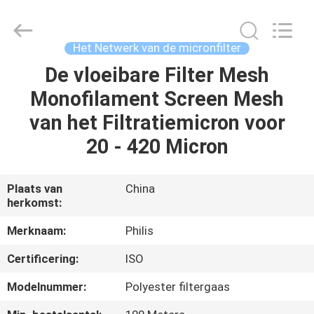
Hangzhou
Philis
Filter
Technology
Co.,
Het Netwerk van de micronfilter
Ltd..
All
De vloeibare Filter Mesh
HUIS
Rights
Reserved.
Monofilament Screen Mesh
PRODUCTEN
van het Filtratiemicron voor
20 - 420 Micron
ONGEVEER
ONS
Plaats van
China
herkomst:
FABRIEKSREIS
Merknaam:
Philis
Certificering:
ISO
KWALITEITSCONTROLE
Modelnummer:
Polyester filtergaas