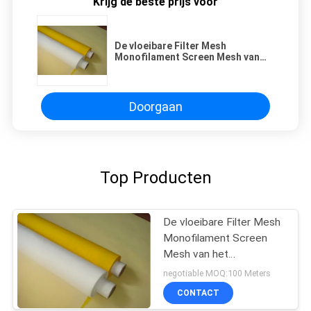
Krijg de beste prijs voor
De vloeibare Filter Mesh
Monofilament Screen Mesh van
het Filtratiemicron voor 20 - 420
Micron
Doorgaan
Top Producten
De vloeibare Filter Mesh
Monofilament Screen
Mesh van het
Filtratiemicron voor 20 -
negotiable MOQ:100 Meters
420 Micron
CONTACT