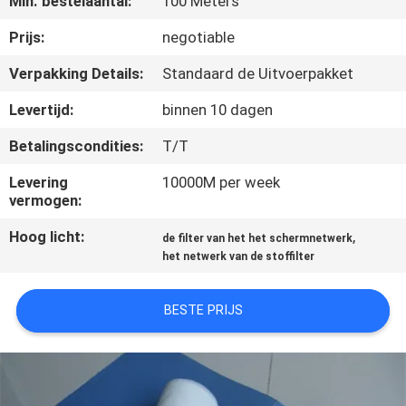
Min. bestelaantal:
100 Meters
CONTACTEER
ONS
Prijs:
negotiable
Verpakking Details:
Standaard de Uitvoerpakket
VERZOEK
Levertijd:
binnen 10 dagen
OM EEN
Betalingscondities:
T/T
CITAAT
Levering
10000M per week
vermogen:
SITEMAP
Hoog licht:
,
de filter van het het schermnetwerk
het netwerk van de stoffilter
PRIVACY
POLICY
BESTE PRIJS