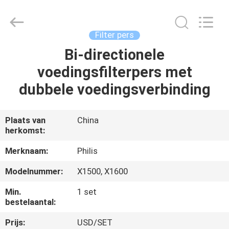
Hangzhou
Philis
Filter
Technology
Co.,
Filter pers
Ltd..
All
Bi-directionele
HUIS
Rights
Reserved.
voedingsfilterpers met
PRODUCTEN
dubbele voedingsverbinding
ONGEVEER
Plaats van
China
herkomst:
ONS
Merknaam:
Philis
FABRIEKSREIS
Modelnummer:
X1500, X1600
Min.
1 set
KWALITEITSCONTROLE
bestelaantal:
Prijs:
USD/SET