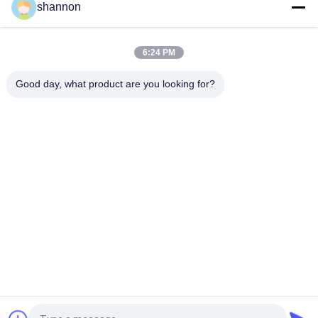
shannon
Automatische Flipboard Filter Press Sludge Press Machine
Makkelijk te installeren
6:24 PM
Diafragmapers Filterpers Filterplaat Filterpers Stof
Afvalwaterzuivering
Good day, what product are you looking for?
populaire categorieën
Alle
De Doek Van De 
Glasvezeldoek
Stoffilter
De Doek Van De 
Accessoires Voor 
Micronfilter
Filterpersen
Het Netwerk Van De 
Industriële Filterzak
Micronfilter
De Kooi Van De 
PTFE-Filterdoek
Zakfilter