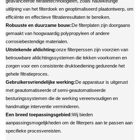
geavanceerde filtratietechnologieën, zoals nauwkeurige
uitlijning van het filterdoek en geoptimaliseerd plaatontwerp, om
efficiënte en effectieve filtratieresultaten te bereiken.
Robuuste en duurzame bouw:
De filterplaten zijn doorgaans
gemaakt van hoogwaardig polypropyleen of andere
corrosiebestendige materialen.
Uitstekende afdichting:
onze filterperssen zijn voorzien van
betrouwbare afdichtingssystemen die lekken voorkomen en
zorgen voor een consistente druktoediening gedurende het
gehele filtratieproces.
Gebruikersvriendelijke werking:
De apparatuur is uitgerust
met geautomatiseerde of semi-geautomatiseerde
besturingssystemen die de werking vereenvoudigen en
handmatige interventie verminderen.
Een breed toepassingsgebied:
Wij bieden
aanpassingsmogelijkheden om de filterpers aan te passen aan
specifieke procesvereisten.