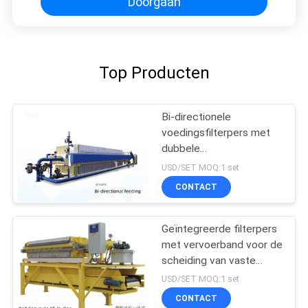
Doorgaan
Top Producten
Bi-directionele
voedingsfilterpers met
dubbele
voedingsverbinding
USD/SET MOQ:1 set
CONTACT
Geïntegreerde filterpers
met vervoerband voor de
scheiding van vaste
stoffen en vloeistoffen
USD/SET MOQ:1 set
van verschillende
CONTACT
ophangingen