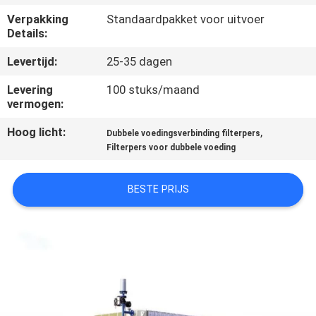
CONTACTEER
Verpakking
Standaardpakket voor uitvoer
ONS
Details:
Levertijd:
25-35 dagen
VERZOEK
Levering
100 stuks/maand
OM EEN
vermogen:
CITAAT
Hoog licht:
,
Dubbele voedingsverbinding filterpers
Filterpers voor dubbele voeding
SITEMAP
BESTE PRIJS
PRIVACY
POLICY