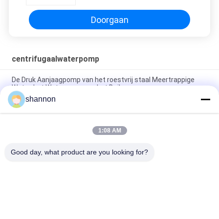
Doorgaan
centrifugaalwaterpomp
De Druk Aanjaagpomp van het roestvrij staal Meertrappige
Water, het Waterpomp van het Boilervoer
shannon
De verticale Draagbare Pomp van het de Boilervoer van de
Brandbestrijdingspomp in Thermische Elektrische centrale
1:08 AM
Meertrappige RO-Micro- Hulp Centrifugaalwaterpomp met 12
Maanden van Warratntly
Good day, what product are you looking for?
populaire categorieën
Alle
De Doek Van De 
Glasvezeldoek
Stoffilter