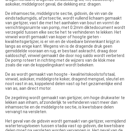
askoker, middelgroot geval, die dekking enz. dragen.
De inhamsectie, middelgrote sectie, gidsvin, de vin van de
eindstadiumgids, afzetsectie, wordt vullend lichaam gemaakt
van gietijzer, vast die met het aanhalen van bout en vormt de
verrichtingsruimte van pomp, met 0.2mm diktedocument wordt
verzegeld tussen elke sectie het te verhinderen te lekken. Het
vinwiel wordt gemaakt van koper of hoogte gieten -
kwaliteitsgietijzer, is er vin en de vloeibare binnenkant krijgt in
langs as enige kant. Wegens vin is de dragende druk geen
gemiddelde vooraan en rug, er bestaat askracht; draag door
saldoschijf, vinwiel gemaakt die door nog saldo wordt verbeterd.
De pomp roteert in richting met de wijzers van de klok mee
zoals die van de koppelingskant wordt bekeken.
De as wordt gemaakt van hoogte - kwaliteitskoolstofstaal,
vinwiel, askoker, middelgrote koker, dragend mengsel, sleutel en
noot vast in as, koppelend delen vast op het gezamenlijke eind
van as, aan direct motor.
De zegelring wordt gemaakt van gietijzer, om hoge drukwater te
lekken aan inham, afzonderlijk te verhinderen vast meer dan
inhamsectie en de middelgrote sectie, is kwetsbare delen
vervangt na versleten.
Het geval van de gidsvin wordt gemaakt van gietijzer, vermijdend
waterterugvloeien tussen stadia vast op gidsvin, die kwetsbare
delen moet na versleten worden vervangen is. Het geval van de