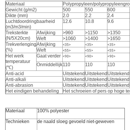
Materiaal
Polypropyleen/polypropyleengrof
Gewicht (g/m2)
500
550
600
Dikte (mm)
2.0
2.2
2.4
Luchtdoordringbaarheid
12.6
10.8
9.6
(m3/m3/min)
Treksterkte
Afwijking
>960
>1150
>1350
(N/5X20cm)
Weft
>1060
>1400
>1650
Trekverlenging
Afwijking
<35>
<35>
<35>
(%)
Weft
<55>
<55>
<55>
Het werk
Gaat verder
<90>
<90>
<90>
temperatuur
Onmiddellijk
110
110
110
(℃)
Anti-acid
Uitstekend
Uitstekend
Uitstekend
Anti-alkali
Uitstekend
Uitstekend
Uitstekend
Anti-abrasion
Uitstekend
Uitstekend
Uitstekend
Het eindigen behandeling
Het schroeien of pers op hoge t
Materiaal
100% polyester
Technieken
de naald sloeg gevoeld niet-geweven