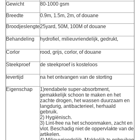
Gewicht
80-1000 gsm
Breedte
0.9m, 1.5m, 2m, of douane
Broodjeslengte
25yard, 50M, 100M of douane
Behandeling
hydrofiel, milieuvriendelijk, gedrukt,
Corlor
rood, grijs, corlor, of douane
Steekproef
de steekproef is kosteloos
levertijd
na het ontvangen van de storting
Eigenschap
1)rendabele super-absorbment,
gemakkelijk schoon te maken en het
zachte drogen, het wassen duurzaam en
langdurig, antibacterieel, herhaald
gebruik.
2) Hygiënisch.
3) Lint-free na het schoonmaken, zacht en
vlot. Beschadig niet de oppervlakte van de
artikelen.
4) Milieuvriendelijk. Makkelijk te gebruiken