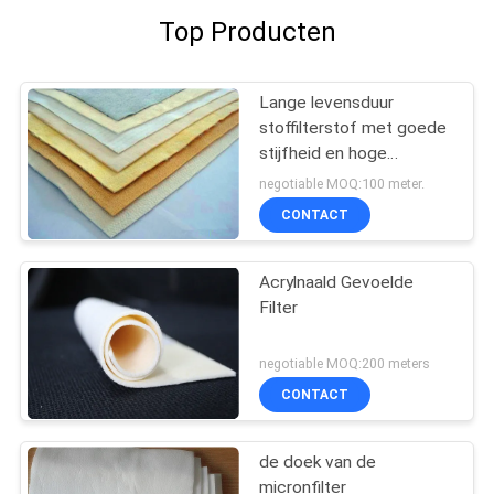
Top Producten
Lange levensduur
stoffilterstof met goede
stijfheid en hoge
luchtdoorlaatbaarheid
negotiable MOQ:100 meter.
CONTACT
Acrylnaald Gevoelde
Filter
negotiable MOQ:200 meters
CONTACT
de doek van de
micronfilter