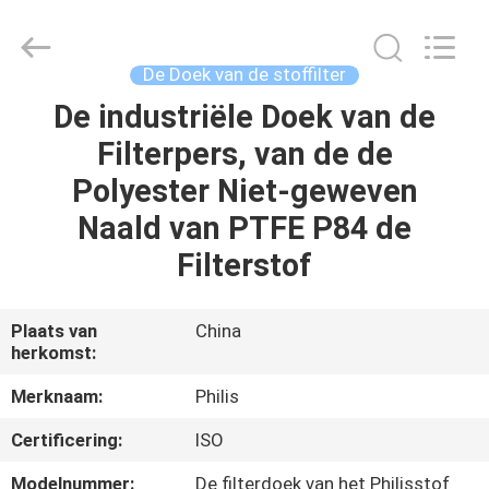
Hangzhou
Philis
Filter
Technology
Co.,
De Doek van de stoffilter
Ltd..
All
De industriële Doek van de
HUIS
Rights
Reserved.
Filterpers, van de de
PRODUCTEN
Polyester Niet-geweven
Naald van PTFE P84 de
ONGEVEER
Filterstof
ONS
Plaats van
China
herkomst:
FABRIEKSREIS
Merknaam:
Philis
KWALITEITSCONTROLE
Certificering:
ISO
Modelnummer:
De filterdoek van het Philisstof