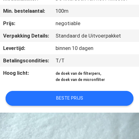
CONTACTEER
Min. bestelaantal:
100m
ONS
Prijs:
negotiable
VERZOEK
Verpakking Details:
Standaard de Uitvoerpakket
OM EEN
Levertijd:
binnen 10 dagen
CITAAT
Betalingscondities:
T/T
SITEMAP
Hoog licht:
,
de doek van de filterpers
de doek van de micronfilter
PRIVACY
BESTE PRIJS
POLICY