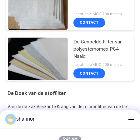
negotiable MOQ:200 meters
CONTACT
De Gevoelde Filter van
polyesternomex P84
Naald
negotiable MOQ:200 meters
CONTACT
De Doek van de stoffilter
Van de de Zak Vierkante Kraag van de micronfilter van de het
Waterfilter PE van de de Filterzak pp Vloeibare 200 Micron
shannon
Filterzak op hoge temperatuur 1000 de Graad Hoge Zak van de
Kiezelzuurstof
5:45 AM