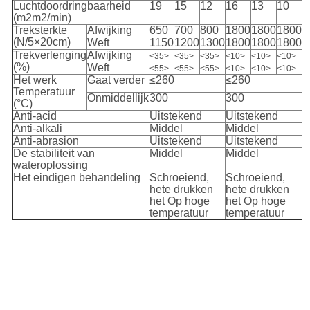
Luchtdoordringbaarheid
19
15
12
16
13
10
(m2m2/min)
Treksterkte
Afwijking
650
700
800
1800
1800
1800
(N/5×20cm)
Weft
1150
1200
1300
1800
1800
1800
Trekverlenging
Afwijking
<35>
<35>
<35>
<10>
<10>
<10>
(%)
Weft
<55>
<55>
<55>
<10>
<10>
<10>
Het werk
Gaat verder
≤260
≤260
Temperatuur
Onmiddellijk
300
300
(°C)
Anti-acid
Uitstekend
Uitstekend
Anti-alkali
Middel
Middel
Anti-abrasion
Uitstekend
Uitstekend
De stabiliteit van
Middel
Middel
wateroplossing
Het eindigen behandeling
Schroeiend,
Schroeiend,
hete drukken
hete drukken
het Op hoge
het Op hoge
temperatuur
temperatuur