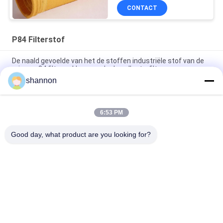
een lange levensduur
CONTACT
voor industriële
filterzakken
P84 Filterstof
De naald gevoelde van het de stoffen industriële stof van de
micronp84 filter zakken van de de collectorfilter
shannon
Stofcollector Niet-geweven de Filterstof van Polyimide/P84-
voor Thermische Machtsindustrie
6:53 PM
Vloeibare van de de Stoffenzak van de Polyesterptfe P84
Filter de stoffendoek op hoge temperatuur
Good day, what product are you looking for?
populaire categorieën
Alle
De Doek Van De 
Glasvezeldoek
Stoffilter
De Doek Van De 
Accessoires Voor 
Micronfilter
Filterpersen