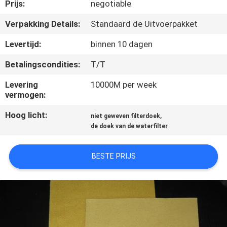
CONTACTEER
Prijs:
negotiable
ONS
Verpakking Details:
Standaard de Uitvoerpakket
Levertijd:
binnen 10 dagen
VERZOEK
Betalingscondities:
T/T
OM EEN
Levering
10000M per week
CITAAT
vermogen:
Hoog licht:
,
niet geweven filterdoek
SITEMAP
de doek van de waterfilter
PRIVACY
BESTE PRIJS
POLICY