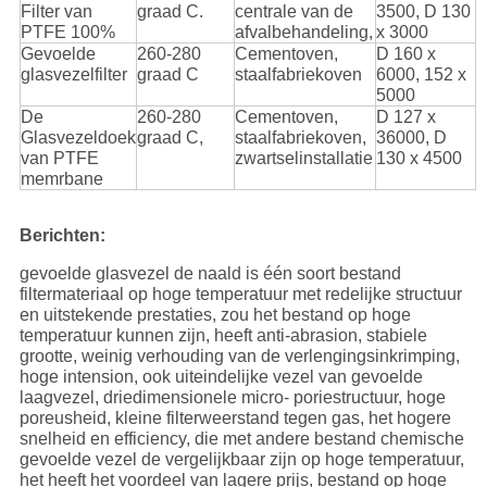
Filter van
graad C.
centrale van de
3500, D 130
PTFE 100%
afvalbehandeling,
x 3000
Gevoelde
260-280
Cementoven,
D 160 x
glasvezelfilter
graad C
staalfabriekoven
6000, 152 x
5000
De
260-280
Cementoven,
D 127 x
Glasvezeldoek
graad C,
staalfabriekoven,
36000, D
van PTFE
zwartselinstallatie
130 x 4500
memrbane
Berichten:
gevoelde glasvezel de naald is één soort bestand
filtermateriaal op hoge temperatuur met redelijke structuur
en uitstekende prestaties, zou het bestand op hoge
temperatuur kunnen zijn, heeft anti-abrasion, stabiele
grootte, weinig verhouding van de verlengingsinkrimping,
hoge intension, ook uiteindelijke vezel van gevoelde
laagvezel, driedimensionele micro- poriestructuur, hoge
poreusheid, kleine filterweerstand tegen gas, het hogere
snelheid en efficiency, die met andere bestand chemische
gevoelde vezel de vergelijkbaar zijn op hoge temperatuur,
het heeft het voordeel van lagere prijs, bestand op hoge