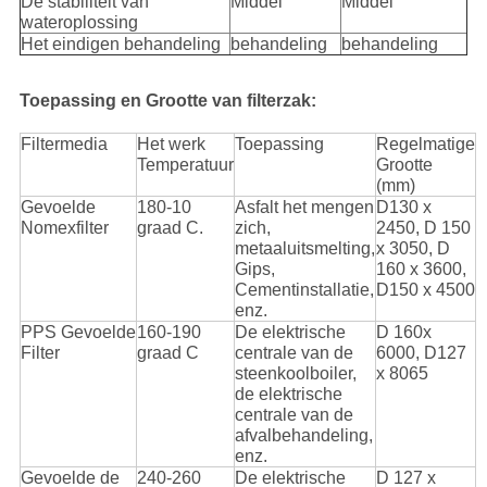
De stabiliteit van
Middel
Middel
wateroplossing
Het eindigen behandeling
behandeling
behandeling
Toepassing en Grootte van filterzak:
Filtermedia
Het werk
Toepassing
Regelmatige
Temperatuur
Grootte
(mm)
Gevoelde
180-10
Asfalt het mengen
D130 x
Nomexfilter
graad C.
zich,
2450, D 150
metaaluitsmelting,
x 3050, D
Gips,
160 x 3600,
Cementinstallatie,
D150 x 4500
enz.
PPS Gevoelde
160-190
De elektrische
D 160x
Filter
graad C
centrale van de
6000, D127
steenkoolboiler,
x 8065
de elektrische
centrale van de
afvalbehandeling,
enz.
Gevoelde de
240-260
De elektrische
D 127 x