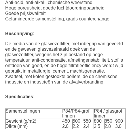
Anti-acid, anti-alkali, chemische weerstand
Hoge poreusheid, goede luchtdoordringbaarheid
Goede prijskwaliteit
Gelamineerde samenstelling, grads counterchange
Beschrijving:
De media van de glasvezelfilter, met inbegrip van gevoeld
en de geweven glasvezelnaald doek van de
glasvezelfilter, wegens het zijn bestand op hoge
temperatuur, anti-condensatie, afmetingenstabiliteit, stof is
ontdoen van goed, en de hoge filtratieefficiency wordt wijd
gebruikt in metallurgie, cement, machtsgeneratie,
zwartsel, met kolen gestookte boilers, de de chemische
industrie en industrieën van de afvalverbranding.
Specificaties:
Samenstellingen
P84/P84-grof
P84 / glasgrof
linnen
linnen
Gewicht (g/m2)
450
500
550
800
850
900
Dikte (mm)
2.0
2.2
2.4
2.5
2.8
3.0