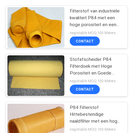
Filterstof van industriële
kwaliteit P84 met een
hoge porositeit en een
goede
negotiable MOQ:100 Meters
luchtdoorlaatbaarheid,
CONTACT
ideaal voor
stofverwijderingszakken
en filtersystemen
Stofafscheider P84
Filterdoek met Hoge
Porositeit en Goede
Luchtdoorlaatbaarheid
negotiable MOQ:100 Meters
voor Verbeterde Filtratie
CONTACT
in Industriële
Toepassingen
P84 Filterstof
Hittebestendige
naaldfilter met een hoge
luchtdoorlaatbaarheid en
negotiable MOQ:100 Meters