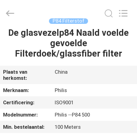
Hangzhou
Philis
Filter
Technology
Co.,
P84 Filterstof
Ltd..
All
De glasvezelp84 Naald voelde
HUIS
Rights
Reserved.
gevoelde
PRODUCTEN
Filterdoek/glassfiber filter
ONGEVEER
Plaats van
China
herkomst:
ONS
Merknaam:
Philis
FABRIEKSREIS
Certificering:
ISO9001
Modelnummer:
Philis --P84 500
KWALITEITSCONTROLE
Min. bestelaantal:
100 Meters