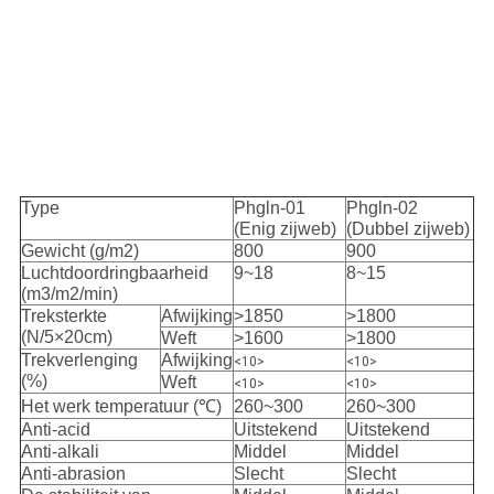
Type
Phgln-01
Phgln-02
(Enig zijweb)
(Dubbel zijweb)
Gewicht (g/m2)
800
900
Luchtdoordringbaarheid
9~18
8~15
(m3/m2/min)
Treksterkte
Afwijking
>1850
>1800
(N/5×20cm)
Weft
>1600
>1800
Trekverlenging
Afwijking
<10>
<10>
(%)
Weft
<10>
<10>
Het werk temperatuur (℃)
260~300
260~300
Anti-acid
Uitstekend
Uitstekend
Anti-alkali
Middel
Middel
Anti-abrasion
Slecht
Slecht