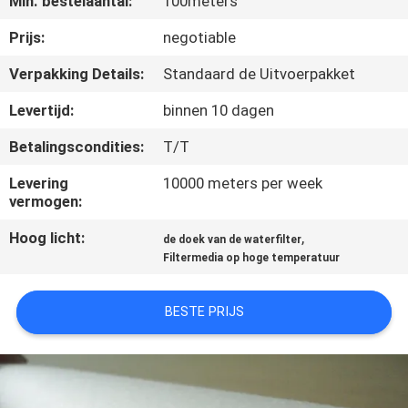
Min. bestelaantal:
100meters
CONTACTEER
ONS
Prijs:
negotiable
Verpakking Details:
Standaard de Uitvoerpakket
VERZOEK
Levertijd:
binnen 10 dagen
OM EEN
Betalingscondities:
T/T
CITAAT
Levering
10000 meters per week
vermogen:
SITEMAP
Hoog licht:
,
de doek van de waterfilter
Filtermedia op hoge temperatuur
PRIVACY
POLICY
BESTE PRIJS