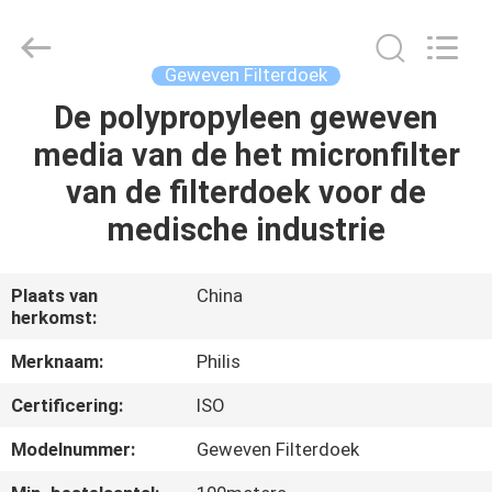
Hangzhou
Philis
Filter
Technology
Co.,
Geweven Filterdoek
Ltd..
All
De polypropyleen geweven
HUIS
Rights
Reserved.
media van de het micronfilter
PRODUCTEN
van de filterdoek voor de
medische industrie
ONGEVEER
ONS
Plaats van
China
herkomst:
FABRIEKSREIS
Merknaam:
Philis
Certificering:
ISO
KWALITEITSCONTROLE
Modelnummer:
Geweven Filterdoek