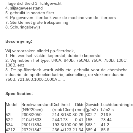
. lage dichtheid 3, lichtgewicht
4. slijtageweerstand
5. gebruikt in soorten filter
6. Pp geweven filterdoek voor de machine van de filterpers
7. Sterkte met grote trekspanning
8. Schuringsbewijs
Beschrijving:
Wij veroorzaken allerlei pp-filterdoek,
1. Het weefsel: vlakte, keperstof, dubbele keperstof
2. Wij hebben het type: 840A, 840B, 750AB, 750A, 750B, 108C,
108B, enz.
3. De pp-filterdoek wordt widly etc. gebruikt voor de chemische
industrie, de apotheekindustrie, uitsmelting, de vlekkenindustrie.
750B, 721,663,1000,1000A ......
Specificaties:
Model
Breekweerstand
Dichtheid
Dikte
Gewicht
Luchtdoordringb
(N/5*20cm)
(root/10cm)
(mm)
(g/m2)
L/m2.s
52l
2608/2050
214.8/150.8
0,79
302.7
216.5
522
2104/1633
244/173
0,41
155
73.44
534
2501/1894
193.6/100.0
0,99
368.1
41.2
4212
2672/1342
236.4/123.2
1.34
389.4
85.6