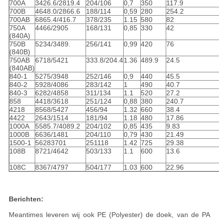
700A
3426.6/2819.4
204/106
0,7
350
117.9
700B
4648.0/2866.6
188/114
0,59
280
254.2
700AB
6865.4/416.7
378/235
1.15
580
82
750A
4466/2905
168/131
0,85
330
42
(840A)
750B
5234/3489.
256/141
0,99
420
76
(840B)
750AB
6718/5421
333.8/204.4
1.36
489.9
24.5
(840AB)
840-1
5275/3948
252/146
0,9
440
45.5
840-2
5928/4086
283/142
1
490
40.7
840-3
6282/4858
311/134
1.1
520
27.2
858
4418/3618
251/124
0,88
380
240.7
4218
8568/5427
456/94
1.32
660
38.4
4422
2643/1514
181/94
1.18
480
17.86
1000A
5585.7/4089.2
204/102
0,85
435
9.83
1000B
6636/1481
204/110
0,79
430
21.49
1500-1
56283701
251118
1.42
725
29.38
108B
8721/4642
503/133
1.1
600
13.6
108C
8367/4797
504/177
1.03
600
22.96
Berichten:
Meantimes leveren wij ook PE (Polyester) de doek, van de PA