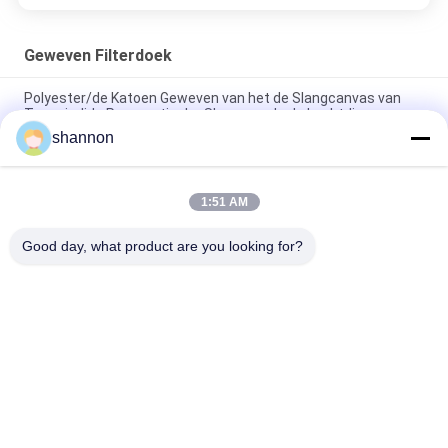
Geweven Filterdoek
Polyester/de Katoen Geweven van het de Slangcanvas van
Typeairslide Pneumatische Slang van de de Luchtdia
shannon
Ernst het Pneumatische vervoert Vloeibaar maken Vast
lichaam Geweven Airslide-Stof
1:51 AM
Ernst het Pneumatische vervoert Vloeibaar maken Vast
lichaam Geweven Airslide-Stof
Good day, what product are you looking for?
populaire categorieën
Alle
De Doek Van De 
Glasvezeldoek
Stoffilter
De Doek Van De 
Accessoires Voor 
Micronfilter
Filterpersen