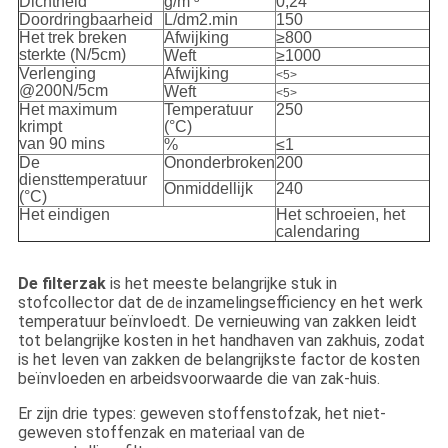
Dichtheid
g/m ³
0,24
Doordringbaarheid
L/dm2.min
150
Het trek breken
Afwijking
≥800
sterkte (N/5cm)
Weft
≥1000
Verlenging
Afwijking
<5>
@200N/5cm
Weft
<5>
Het maximum
Temperatuur
250
krimpt
(°C)
van 90 mins
%
≤1
De
Ononderbroken
200
diensttemperatuur
Onmiddellijk
240
(°C)
Het eindigen
Het schroeien, het
calendaring
De filterzak
is het meeste belangrijke stuk in
stofcollector dat de
inzamelingsefficiency en het werk
de
temperatuur beïnvloedt. De vernieuwing van zakken leidt
tot belangrijke kosten in het handhaven van zakhuis, zodat
is het leven van zakken de belangrijkste factor de kosten
beïnvloeden en arbeidsvoorwaarde die van zak-huis.
Er zijn drie types: geweven stoffenstofzak, het niet-
geweven stoffenzak en materiaal van de