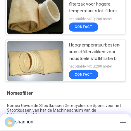
filterzak voor hogere
temperatuur stof filtratie
in staalsmeltoven
negotiable MOQ:200 meter
CONTACT
Hoogtemperatuurbestendige
aramidfilterzakken voor
industriële stoffiltratie bij
hoge temperaturen
negotiable MOQ:200 meter
CONTACT
Nomexfilter
Nomex Gevoelde Stootkussen Gerecycleerde Spons voor het
Stootkussen van het de Machineschuim van de
Hitteoverdracht
shannon
De niet-geweven naald geslagen Nomex-Filter Industriële PE