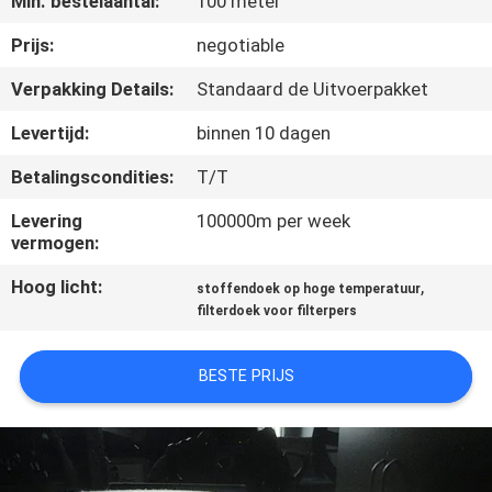
Min. bestelaantal:
100 meter
CONTACTEER
ONS
Prijs:
negotiable
Verpakking Details:
Standaard de Uitvoerpakket
VERZOEK
Levertijd:
binnen 10 dagen
OM EEN
Betalingscondities:
T/T
CITAAT
Levering
100000m per week
vermogen:
SITEMAP
Hoog licht:
,
stoffendoek op hoge temperatuur
filterdoek voor filterpers
PRIVACY
POLICY
BESTE PRIJS