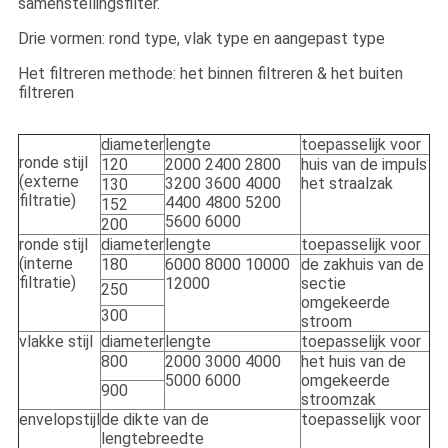
samenstellingsfilter.
Drie vormen: rond type, vlak type en aangepast type
Het filtreren methode: het binnen filtreren & het buiten
filtreren
diameter
lengte
toepasselijk voor
ronde stijl
120
2000 2400 2800
huis van de impuls
(externe
3200 3600 4000
het straalzak
130
filtratie)
4400 4800 5200
152
5600 6000
200
ronde stijl
diameter
lengte
toepasselijk voor
(interne
180
6000 8000 10000
de zakhuis van de
filtratie)
12000
sectie
250
omgekeerde
300
stroom
vlakke stijl
diameter
lengte
toepasselijk voor
800
2000 3000 4000
het huis van de
5000 6000
omgekeerde
900
stroomzak
envelopstijl
de dikte van de
toepasselijk voor
lengtebreedte