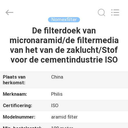
Hangzhou
Philis
Filter
Technology
Co.,
Nomexfilter
Ltd..
All
De filterdoek van
HUIS
Rights
Reserved.
micronaramid/de filtermedia
PRODUCTEN
van het van de zaklucht/Stof
voor de cementindustrie ISO
ONGEVEER
ONS
Plaats van
China
herkomst:
FABRIEKSREIS
Merknaam:
Philis
Certificering:
ISO
KWALITEITSCONTROLE
Modelnummer:
aramid filter