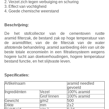
2. Verzet zich tegen verbuiging en schuring
3. Effect van vochtigheid
4. Goede chemische weerstand
Beschrijving:
De het stofcollector van de cementoven rustte
aramid filterzak, de bestand zak op hoge temperatuur van
de aramidfilter, van de de filterzak van de water
afstotende behandeling .aramid aanbieding één van uit de
beste totale economieën in een filtratiesysteem wegens
hogere lucht aan doekverhoudingen, hogere temperatuur
bestand functie, en het slijtvaste leven.
Specificaties:
Artikelnaam
aramid needled
gevoeld
Ingrediënten
Vezel
100% aramid
Grof linnen
100% aramid
Gewicht
g/m2
500
Dikte
mm
2±2