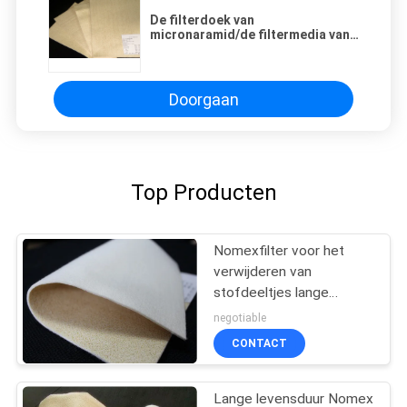
De filterdoek van
micronaramid/de filtermedia van
het van de zaklucht/Stof voor de
cementindustrie ISO
Doorgaan
Top Producten
Nomexfilter voor het
verwijderen van
stofdeeltjes lange
levensduur hoge
negotiable
treksterkte
CONTACT
Lange levensduur Nomex