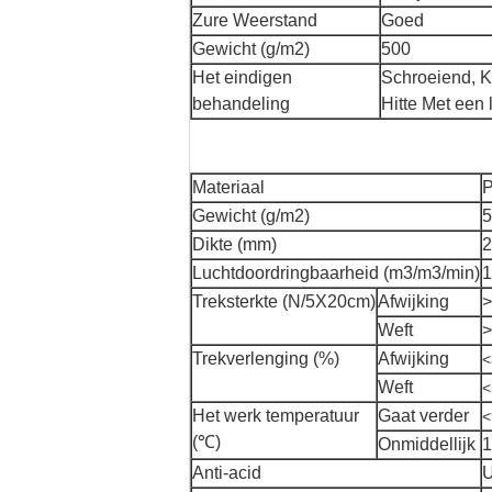
Zure Weerstand
Goed
Gewicht (g/m2)
500
Het eindigen
Schroeiend, K
behandeling
Hitte Met een
Materiaal
P
Gewicht (g/m2)
5
Dikte (mm)
2
Luchtdoordringbaarheid (m3/m3/min)
1
Treksterkte (N/5X20cm)
Afwijking
>
Weft
>
Trekverlenging (%)
Afwijking
<
Weft
<
Het werk temperatuur
Gaat verder
<
(℃)
Onmiddellijk
1
Anti-acid
U