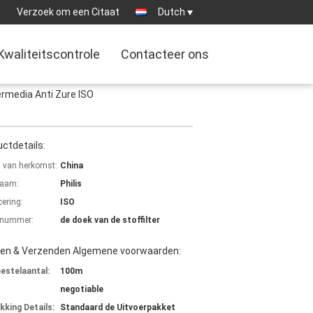
:
Verzoek om een Citaat
Dutch
Kwaliteitscontrole
Contacteer ons
ermedia Anti Zure ISO
ctdetails:
s van herkomst:
China
aam:
Philis
cering:
ISO
lnummer:
de doek van de stoffilter
len & Verzenden Algemene voorwaarden:
bestelaantal:
100m
negotiable
kking Details:
Standaard de Uitvoerpakket