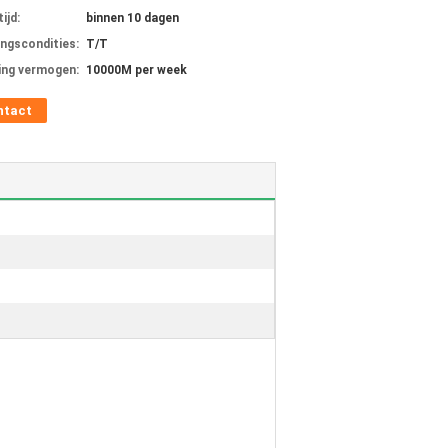
ijd:
binnen 10 dagen
ingscondities:
T/T
ing vermogen:
10000M per week
ntact