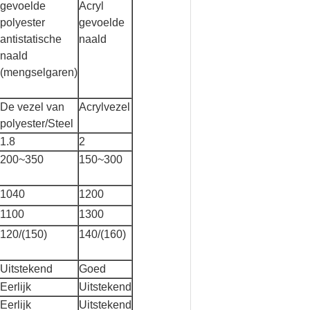
gevoelde
Acryl
polyester
gevoelde
antistatische
naald
naald
(mengselgaren)
De vezel van
Acrylvezel
polyester/Steel
1.8
2
200~350
150~300
1040
1200
1100
1300
120/(150)
140/(160)
Uitstekend
Goed
Eerlijk
Uitstekend
Eerlijk
Uitstekend