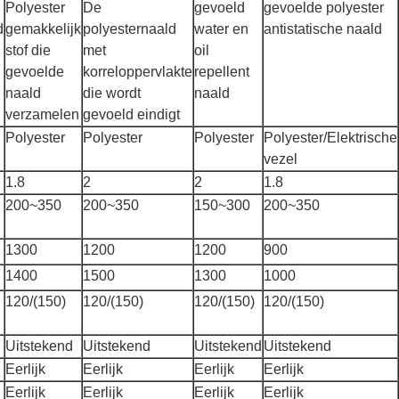
Polyester
De
gevoeld
gevoelde polyester
d
gemakkelijk
polyesternaald
water en
antistatische naald
stof die
met
oil
gevoelde
korreloppervlakte
repellent
naald
die wordt
naald
verzamelen
gevoeld eindigt
Polyester
Polyester
Polyester
Polyester/Elektrische
vezel
1.8
2
2
1.8
200~350
200~350
150~300
200~350
1300
1200
1200
900
1400
1500
1300
1000
120/(150)
120/(150)
120/(150)
120/(150)
Uitstekend
Uitstekend
Uitstekend
Uitstekend
Eerlijk
Eerlijk
Eerlijk
Eerlijk
Eerlijk
Eerlijk
Eerlijk
Eerlijk