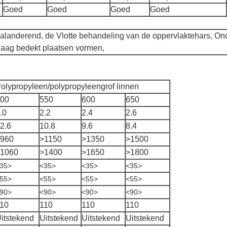
Goed
Goed
Goed
Goed
alanderend, de Vlotte behandeling van de oppervlaktehars, On
 laag bedekt plaatsen vormen,
olypropyleen/polypropyleengrof linnen
00
550
600
650
.0
2.2
2.4
2.6
2.6
10.8
9.6
8.4
960
>1150
>1350
>1500
1060
>1400
>1650
>1800
35>
<35>
<35>
<35>
55>
<55>
<55>
<55>
90>
<90>
<90>
<90>
10
110
110
110
itstekend
Uitstekend
Uitstekend
Uitstekend