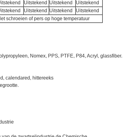
itstekend
Uitstekend
Uitstekend
Uitstekend
itstekend
Uitstekend
Uitstekend
Uitstekend
et schroeien of pers op hoge temperatuur
polypropyleen, Nomex, PPS, PTFE, P84, Acryl, glassfiber.
d, calendared, hittereeks
egrootte.
dustrie
ng van de zwartselindustrie de Chemische