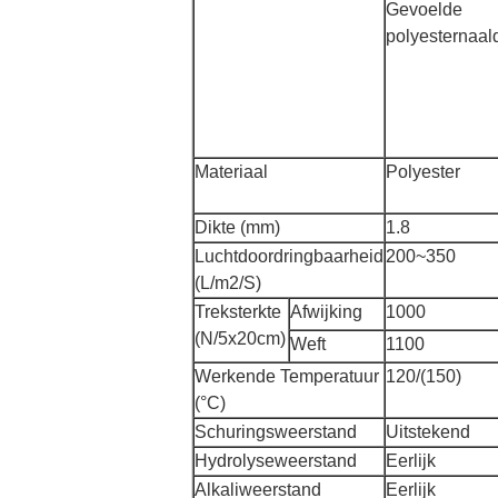
Gevoelde
polyesternaal
Materiaal
Polyester
Dikte (mm)
1.8
Luchtdoordringbaarheid
200~350
(L/m2/S)
Treksterkte
Afwijking
1000
(N/5x20cm)
Weft
1100
Werkende Temperatuur
120/(150)
(°C)
Schuringsweerstand
Uitstekend
Hydrolyseweerstand
Eerlijk
Alkaliweerstand
Eerlijk