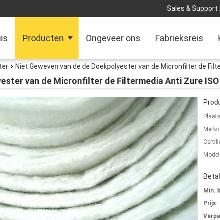
Sales & Support 
is
Producten
Ongeveer ons
Fabrieksreis
ter
Niet Geweven van de de Doekpolyester van de Micronfilter de Filt
ster van de Micronfilter de Filtermedia Anti Zure ISO
Produ
Plaat
Merkn
Certifi
Mode
Beta
Min. 
Prijs:
Verpa