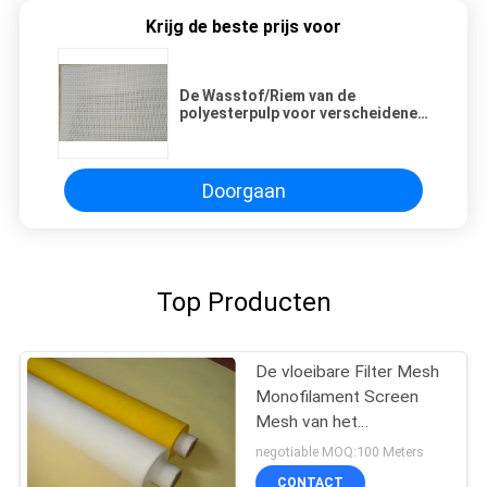
Krijg de beste prijs voor
De Wasstof/Riem van de
polyesterpulp voor verscheidene
van Wasmateriaal
Doorgaan
Top Producten
De vloeibare Filter Mesh
Monofilament Screen
Mesh van het
Filtratiemicron voor 20 -
negotiable MOQ:100 Meters
420 Micron
CONTACT