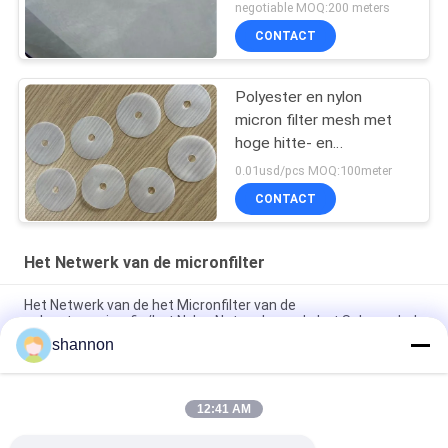
negotiable MOQ:200 meters
CONTACT
Polyester en nylon
micron filter mesh met
hoge hitte- en
zuurbestandheid voor
0.01usd/pcs MOQ:100meter
duurzaamheid
CONTACT
Het Netwerk van de micronfilter
Het Netwerk van de het Micronfilter van de
polyesterserigrafie/het Nylon Netwerk van de het Schermdruk
shannon
De industriële Ontzwaveling Mesh Belt Filter Fabric van het
HUISDIERENkalksteen
12:41 AM
Monofilament het Micronfilter Mesh Press Filter Cloth van de
HUISDIERENpolyester