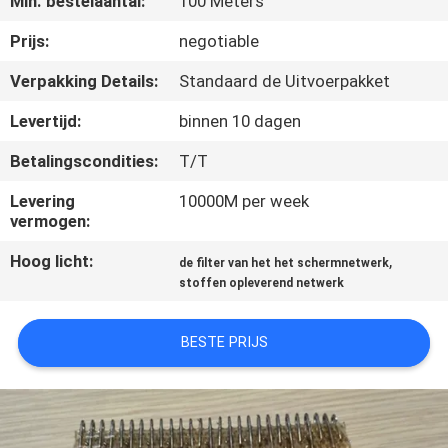
Min. bestelaantal:
100 Meters
CONTACTEER
ONS
Prijs:
negotiable
Verpakking Details:
Standaard de Uitvoerpakket
VERZOEK
Levertijd:
binnen 10 dagen
OM EEN
Betalingscondities:
T/T
CITAAT
Levering
10000M per week
vermogen:
SITEMAP
Hoog licht:
,
de filter van het het schermnetwerk
stoffen opleverend netwerk
PRIVACY
POLICY
BESTE PRIJS