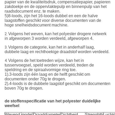
papier van de kwaliteitsdruk, compensatiepapier, papieren
zakdoekje en de oppervlaktepulp en binnenpulp van het
raadsdocument enz. te maken.
5)8-loods, zijn het 16-loods dubbel en een de halve
laagstoffen geschikt voor diverse documenten van de
hoge snelheidsdocument machine.
Volgens het weven, kan het polyester drogere netwerk
2.
in afgeworpen 3 worden verdeeld, afgeworpen 4.
Volgens de categorie, kan het in anderhalf laag,
3.
dubbele laag en rechthoekige draadstof worden verdeeld.
Volgens de het toetreden wijze, kan het in
4.
tussenvoegsel, speld worden verdeeld, treden de
speldring en de spiraalvormige ring toe.
1).3-loods zijn één laag en de helft geschikt om
documenten onder 70g te drogen.
2).4-loods is de dubbele laagstof geschikt om documenten
boven 70g te drogen.
de stoffenspecificatie van het polyester duidelijke
weefsel
Wevend
model
Draaddiameter
Dichtheid
Strenghth
Lucht