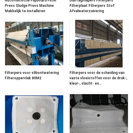
Automatische Flipboard Filter
Diafragmapers Filterpers
Press Sludge Press Machine
Filterplaat Filterpers Stof
Makkelijk te installeren
Afvalwaterzuivering
Filterpers voor slibontwatering
Filterpers voor de scheiding van
Filteroppervlak 80M2
vaste vloeistoffen voor de druk-,
kleur-, slacht- en
voedselverwerkende industrie
met een groot filteroppervlak van
280 m2