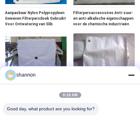
Aanpasbaar Nylon Polypropyleen
Filterpersaccessoires Anti-zuur-
Geweven Filterpersdoek Gebruikt
en anti-alkalische eigenschappen
Voor Ontwatering van Slib
voor de chemische industrieën
shannon
Polypropyleen filterpers
Aangepaste Weefopties voor
accessoires met hoge dichtheid
Verschillende Toepassingen van
8:18 AM
weefsel en superieure
Filterpersaccessoires
breeksterkte voor diverse
Good day, what product are you looking for?
toepassingen