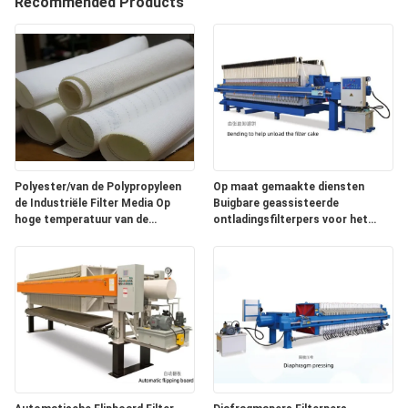
Recommended Products
CONTACTEER
ONS
VERZOEK
OM EEN
CITAAT
Polyester/van de Polypropyleen
Op maat gemaakte diensten
de Industriële Filter Media Op
Buigbare geassisteerde
SITEMAP
hoge temperatuur van de
ontladingsfilterpers voor het
Doekfilter 108C
ontwateren van slib
PRIVACY
POLICY