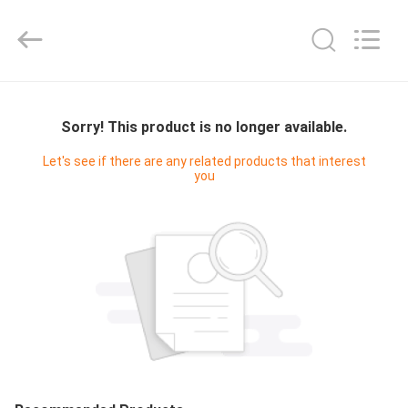
Hangzhou
Philis
Filter
Technology
Co.,
Ltd..
All
HUIS
Rights
Reserved.
Sorry! This product is no longer available.
PRODUCTEN
Let's see if there are any related products that interest
you
ONGEVEER
ONS
FABRIEKSREIS
KWALITEITSCONTROLE