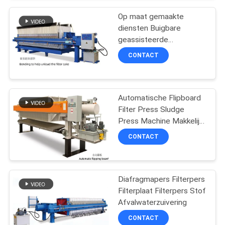
Op maat gemaakte
diensten Buigbare
geassisteerde
ontladingsfilterpers voor
CONTACT
het ontwateren van slib
Automatische Flipboard
Filter Press Sludge
Press Machine Makkelijk
te installeren
CONTACT
Diafragmapers Filterpers
Filterplaat Filterpers Stof
Afvalwaterzuivering
CONTACT