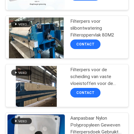
Filterpers voor
slibontwatering
Filteroppervlak 80M2
CONTACT
Filterpers voor de
scheiding van vaste
vloeistoffen voor de
druk-, kleur-, slacht- en
CONTACT
voedselverwerkende
industrie met een groot
filteroppervlak van 280
m2
Aanpasbaar Nylon
Polypropyleen Geweven
Filterpersdoek Gebruikt