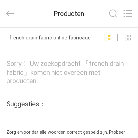
Hangzhou
Philis
Filter
Producten
Technology
Co.,
Ltd..
All
HUIS
Rights
Reserved.
french drain fabric online fabricage
PRODUCTEN
Sorry！ Uw zoekopdracht 「french drain
ONGEVEER
fabric」komen niet overeen met
producten.
ONS
FABRIEKSREIS
Suggesties：
KWALITEITSCONTROLE
Zorg ervoor dat alle woorden correct gespeld zijn. Probeer