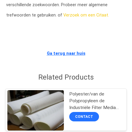
CONTACTEER
verschillende zoekwoorden. Probeer meer algemene
ONS
trefwoorden te gebruiken. of
Verzoek om een Citaat.
VERZOEK
OM EEN
CITAAT
Ga terug naar huis
SITEMAP
Related Products
PRIVACY
Polyester/van de
POLICY
Polypropyleen de
Industriële Filter Media
Op hoge temperatuur van
CONTACT
de Doekfilter 108C