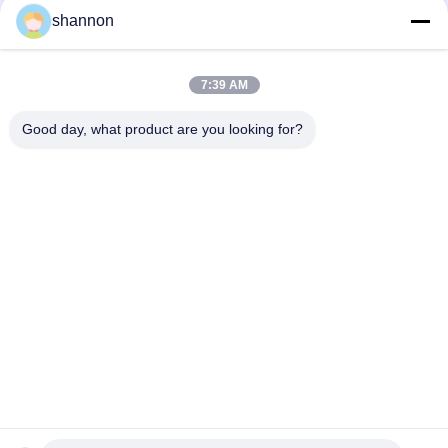
shannon
7:39 AM
Good day, what product are you looking for?
populaire categorieën
Alle
De Doek Van De 
Glasvezeldoek
Stoffilter
De Doek Van De 
Accessoires Voor 
Micronfilter
Filterpersen
Het Netwerk Van De 
Industriële Filterzak
Micronfilter
De Kooi Van De 
PTFE-Filterdoek
Zakfilter