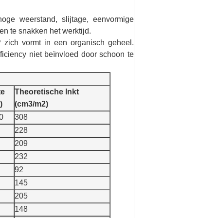
ge weerstand, slijtage, eenvormige
n te snakken het werktijd.
P zich vormt in een organisch geheel.
ficiency niet beïnvloed door schoon te
te
Theoretische Inkt
)
(cm3/m2)
0
308
228
209
232
92
145
205
148