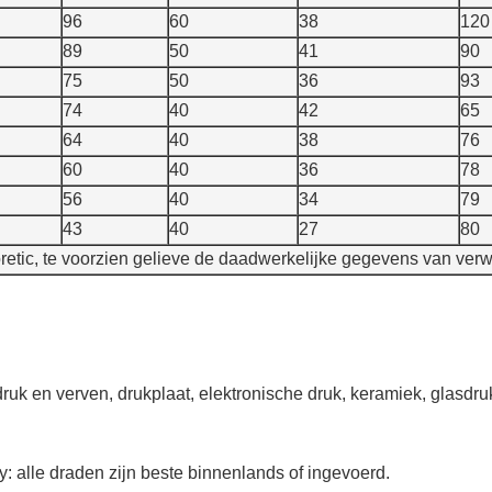
96
60
38
120
89
50
41
90
75
50
36
93
74
40
42
65
64
40
38
76
60
40
36
78
56
40
34
79
43
40
27
80
tic, te voorzien gelieve de daadwerkelijke gegevens van verwij
ieldruk en verven, drukplaat, elektronische druk, keramiek, glasdr
y: alle draden zijn beste binnenlands of ingevoerd.