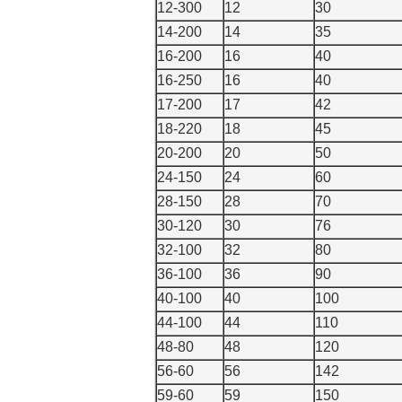
12-300
12
30
14-200
14
35
16-200
16
40
16-250
16
40
17-200
17
42
18-220
18
45
20-200
20
50
24-150
24
60
28-150
28
70
30-120
30
76
32-100
32
80
36-100
36
90
40-100
40
100
44-100
44
110
48-80
48
120
56-60
56
142
59-60
59
150