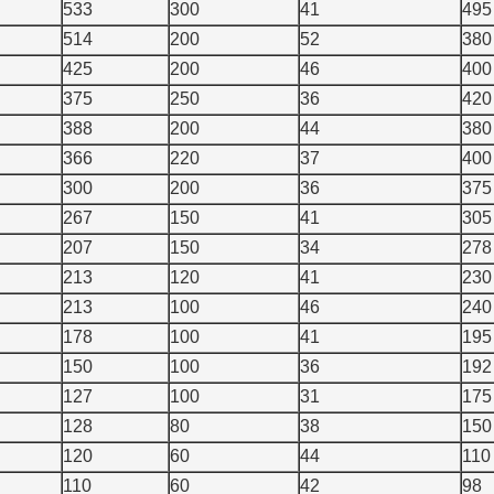
533
300
41
495
514
200
52
380
425
200
46
400
375
250
36
420
388
200
44
380
366
220
37
400
300
200
36
375
267
150
41
305
207
150
34
278
213
120
41
230
213
100
46
240
178
100
41
195
150
100
36
192
127
100
31
175
128
80
38
150
120
60
44
110
110
60
42
98