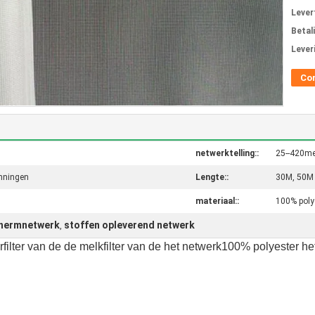
Levert
Betal
Lever
Co
netwerktelling::
25--420m
anningen
Lengte::
30M, 50M 
materiaal::
100% poly
schermnetwerk
stoffen opleverend netwerk
,
rfilter van de de melkfilter van de het netwerk100% polyester h