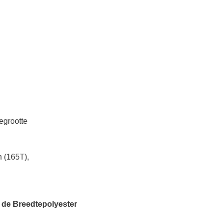
egrootte
 (165T),
 de Breedtepolyester