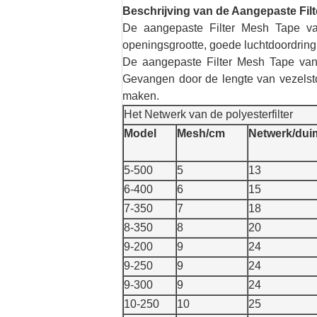
Beschrijving van de Aangepaste Fil
De aangepaste Filter Mesh Tape va
openingsgrootte, goede luchtdoordring
De aangepaste Filter Mesh Tape van d
Gevangen door de lengte van vezelstof
maken.
Het Netwerk van de polyesterfilter
Model
Mesh/cm
Netwerk/dui
5-500
5
13
6-400
6
15
7-350
7
18
8-350
8
20
9-200
9
24
9-250
9
24
9-300
9
24
10-250
10
25