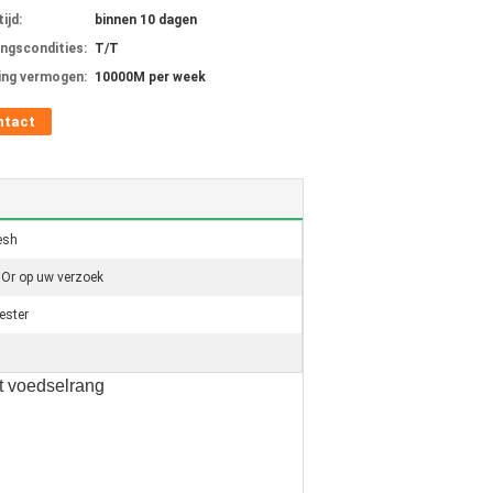
ijd:
binnen 10 dagen
ingscondities:
T/T
ing vermogen:
10000M per week
ntact
esh
Or op uw verzoek
ester
et voedselrang