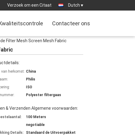
:
Verzoek om een Citaat
Dutch
Kwaliteitscontrole
Contacteer ons
 de Filter Mesh Screen Mesh Fabric
abric
ctdetails:
s van herkomst:
China
aam:
Philis
cering:
ISO
lnummer:
Polyester filtergaas
len & Verzenden Algemene voorwaarden:
bestelaantal:
100 Meters
negotiable
kking Details:
Standaard de Uitvoerpakket