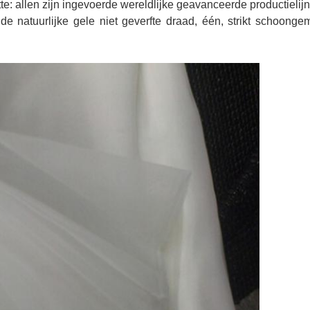
te: allen zijn ingevoerde wereldlijke geavanceerde productielij
 natuurlijke gele niet geverfte draad, één, strikt schoongem