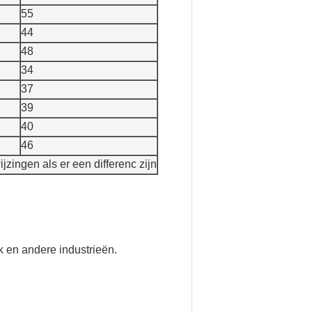
55
44
48
34
37
39
40
46
zingen als er een differenc zijn
uk en andere industrieën.