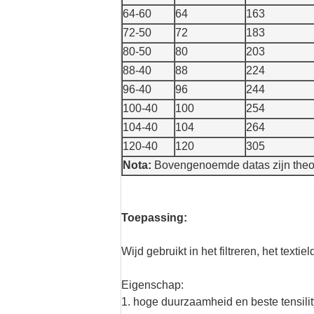
64-60
64
163
72-50
72
183
80-50
80
203
88-40
88
224
96-40
96
244
100-40
100
254
104-40
104
264
120-40
120
305
Nota:
Bovengenoemde datas zijn theore
Toepassing:
Wijd gebruikt in het filtreren, het text
Eigenschap:
1. hoge duurzaamheid en beste tensilit