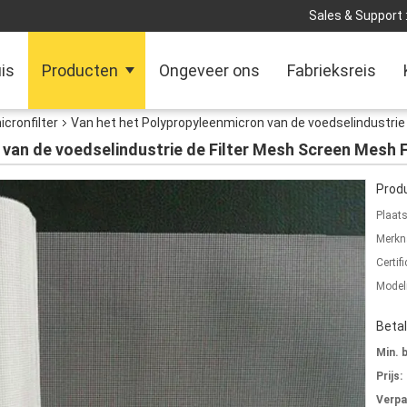
Sales & Support 
is
Producten
Ongeveer ons
Fabrieksreis
cronfilter
Van het het Polypropyleenmicron van de voedselindustrie
van de voedselindustrie de Filter Mesh Screen Mesh F
Produ
Plaat
Merkn
Certifi
Mode
Beta
Min. 
Prijs:
Verpa