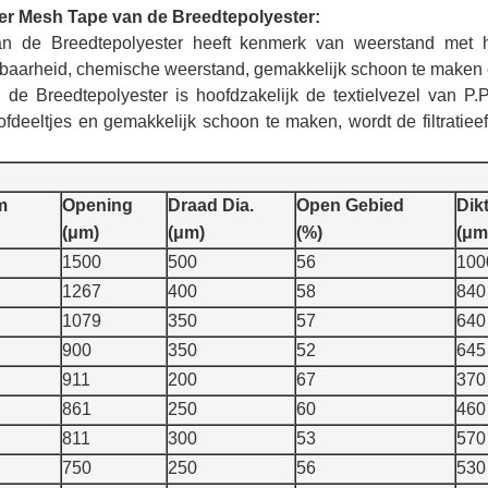
ter Mesh Tape van de Breedtepolyester:
n de Breedtepolyester heeft kenmerk van weerstand met ho
baarheid, chemische weerstand, gemakkelijk schoon te maken e
e Breedtepolyester is hoofdzakelijk de textielvezel van P.
deeltjes en gemakkelijk schoon te maken, wordt de filtratieef
m
Opening
Draad Dia.
Open Gebied
Dik
(μm)
(μm)
(%)
(μm
1500
500
56
100
1267
400
58
840
1079
350
57
640
900
350
52
645
911
200
67
370
861
250
60
460
811
300
53
570
750
250
56
530