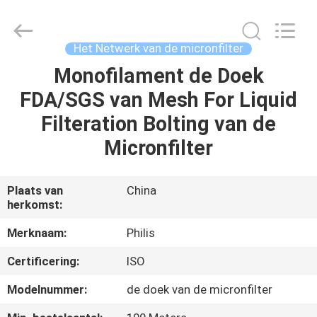
Hangzhou
Philis
Filter
Technology
Co.,
Het Netwerk van de micronfilter
Ltd..
All
Monofilament de Doek
HUIS
Rights
Reserved.
FDA/SGS van Mesh For Liquid
PRODUCTEN
Filteration Bolting van de
Micronfilter
ONGEVEER
ONS
Plaats van
China
herkomst:
FABRIEKSREIS
Merknaam:
Philis
Certificering:
ISO
KWALITEITSCONTROLE
Modelnummer:
de doek van de micronfilter