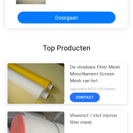
Bolting van de Micronfilter
Doorgaan
Top Producten
De vloeibare Filter Mesh
Monofilament Screen
Mesh van het
Filtratiemicron voor 20 -
negotiable MOQ:100 Meters
420 Micron
CONTACT
Vloeistof / stof micron
filter mesh