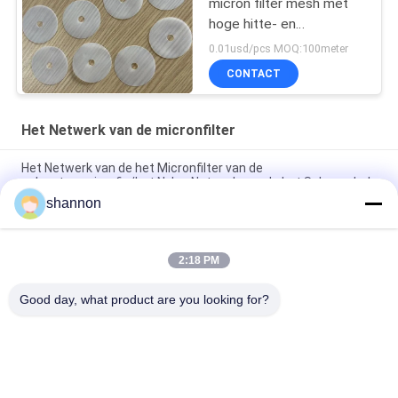
micron filter mesh met
hoge hitte- en
zuurbestandheid voor
0.01usd/pcs MOQ:100meter
duurzaamheid
CONTACT
Het Netwerk van de micronfilter
Het Netwerk van de het Micronfilter van de
polyesterserigrafie/het Nylon Netwerk van de het Schermdruk
shannon
De industriële Ontzwaveling Mesh Belt Filter Fabric van het
HUISDIERENkalksteen
2:18 PM
Monofilament het Micronfilter Mesh Press Filter Cloth van de
HUISDIERENpolyester
Good day, what product are you looking for?
populaire categorieën
Alle
De Doek Van De 
Glasvezeldoek