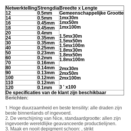
Netwerktelling
Strengdia
Breedte x Lengte
12
0.5mm
Gemeenschappelijke Grootte
1mx30m
14
0.5mm
1mx50m
16
0.45mm
1mx100m
18
0.45mm
20
0.4mm
1.5mx30m
24
0.35mm
1.5mx50m
30
0.35mm
1.5mx100m
40
0.25mm
1.8mx30m
50
0.23mm
1.8mx50m
60
0.2mm
1.8mx100m
70
0.16mm
80
0.14mm
2mx30m
90
0.13mm
2mx50m
100
0.12mm
2mx100m
110
0.12mm
3 ' x100
120
0.1mm
De specificaties van de klant zijn beschikbaar
Berichten:
Hoge duurzaamheid en beste tensility: alle draden zijn
1.
beste binnenlands of ingevoerd.
2. De verschijning van Nice, standaardgrootte: allen zijn
ingevoerde wereldlijke geavanceerde productielijnen.
3. Maak en nooit depigment schoon: , strikt