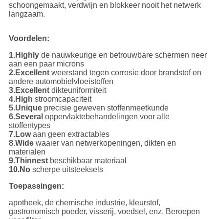
schoongemaakt, verdwijn en blokkeer nooit het netwerk
langzaam.
Voordelen:
1.Highly
de nauwkeurige en betrouwbare schermen neer
aan een paar microns
2.Excellent
weerstand tegen corrosie door brandstof en
andere automobielvloeistoffen
3.Excellent
dikteuniformiteit
4.High
stroomcapaciteit
5.Unique
precisie geweven stoffenmeetkunde
6.Several
oppervlaktebehandelingen voor alle
stoffentypes
7.Low
aan geen extractables
8.Wide
waaier van netwerkopeningen, dikten en
materialen
9.Thinnest
beschikbaar materiaal
10.No
scherpe uitsteeksels
Toepassingen:
apotheek, de chemische industrie, kleurstof,
gastronomisch poeder, visserij, voedsel, enz. Beroepen