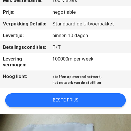
Min. bestelaantal:
100 Meters
CONTACTEER
ONS
Prijs:
negotiable
Verpakking Details:
Standaard de Uitvoerpakket
VERZOEK
Levertijd:
binnen 10 dagen
OM EEN
Betalingscondities:
T/T
CITAAT
Levering
100000m per week
vermogen:
SITEMAP
Hoog licht:
,
stoffen opleverend netwerk
het netwerk van de stoffilter
PRIVACY
POLICY
BESTE PRIJS