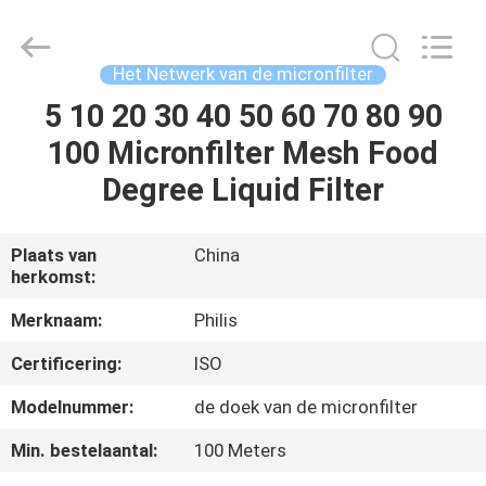
Hangzhou
Philis
Filter
Technology
Co.,
Het Netwerk van de micronfilter
Ltd..
All
5 10 20 30 40 50 60 70 80 90
HUIS
Rights
Reserved.
100 Micronfilter Mesh Food
PRODUCTEN
Degree Liquid Filter
ONGEVEER
Plaats van
China
herkomst:
ONS
Merknaam:
Philis
FABRIEKSREIS
Certificering:
ISO
Modelnummer:
de doek van de micronfilter
KWALITEITSCONTROLE
Min. bestelaantal:
100 Meters