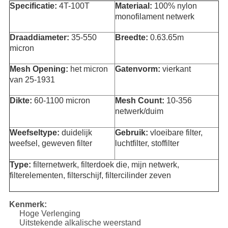
Specificatie:
4T-100T
Materiaal:
100% nylon
monofilament netwerk
Draaddiameter:
35-550
Breedte:
0.63.65m
micron
Mesh Opening:
het micron
Gatenvorm:
vierkant
van 25-1931
Dikte:
60-1100 micron
Mesh Count:
10-356
netwerk/duim
Weefseltype:
duidelijk
Gebruik:
vloeibare filter,
weefsel, geweven filter
luchtfilter, stoffilter
Type:
filternetwerk, filterdoek die, mijn netwerk,
filterelementen, filterschijf, filtercilinder zeven
Kenmerk:
Hoge Verlenging
Uitstekende alkalische weerstand