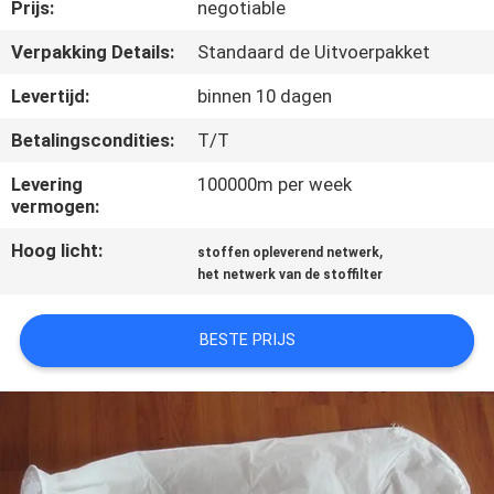
CONTACTEER
Prijs:
negotiable
ONS
Verpakking Details:
Standaard de Uitvoerpakket
Levertijd:
binnen 10 dagen
VERZOEK
Betalingscondities:
T/T
OM EEN
Levering
100000m per week
CITAAT
vermogen:
Hoog licht:
,
stoffen opleverend netwerk
SITEMAP
het netwerk van de stoffilter
PRIVACY
BESTE PRIJS
POLICY