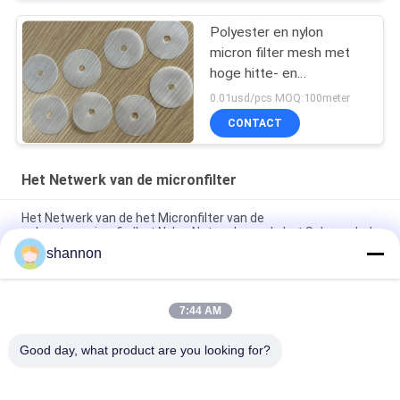
Polyester en nylon
micron filter mesh met
hoge hitte- en
zuurbestandheid voor
0.01usd/pcs MOQ:100meter
duurzaamheid
CONTACT
Het Netwerk van de micronfilter
Het Netwerk van de het Micronfilter van de
polyesterserigrafie/het Nylon Netwerk van de het Schermdruk
shannon
De industriële Ontzwaveling Mesh Belt Filter Fabric van het
HUISDIERENkalksteen
7:44 AM
Monofilament het Micronfilter Mesh Press Filter Cloth van de
HUISDIERENpolyester
Good day, what product are you looking for?
populaire categorieën
Alle