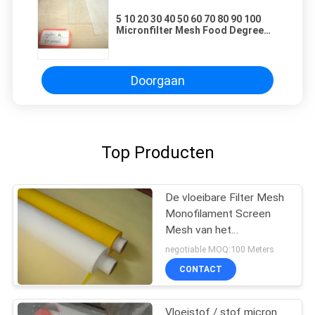
5 10 20 30 40 50 60 70 80 90 100
Micronfilter Mesh Food Degree
Liquid Filter
Doorgaan
Top Producten
De vloeibare Filter Mesh
Monofilament Screen
Mesh van het
Filtratiemicron voor 20 -
negotiable MOQ:100 Meters
420 Micron
CONTACT
Vloeistof / stof micron