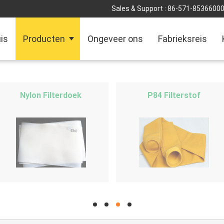
Sales & Support :
86-571-8536600
is
Producten
Ongeveer ons
Fabrieksreis
Nylon Filterdoek
P84 Filterstof
hd
hd
hd
hd