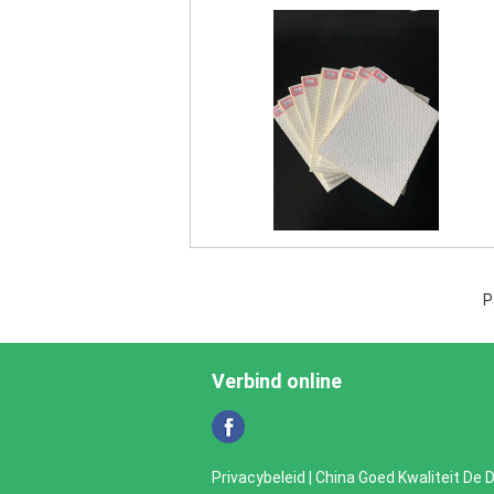
P
Verbind online
Privacybeleid
| China Goed Kwaliteit De D