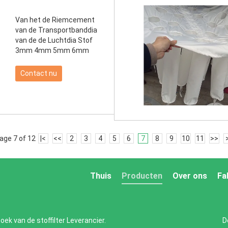
Van het de Riemcement
van de Transportbanddia
van de de Luchtdia Stof
3mm 4mm 5mm 6mm
Contact nu
age 7 of 12
|<
<<
2
3
4
5
6
7
8
9
10
11
>>
Thuis
Producten
Over ons
Fa
oek van de stoffilter Leverancier.
D