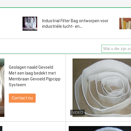
Industrial Filter Bag ontworpen voor
industriële lucht- en
iverse
vloeistoffiltratie met sterkte en
n
instelbare kraagopties
Geslagen naald Gevoeld
Met een laag bedekt met
Membraan Gevoeld Pijpcipp
Systeem
Contact nu