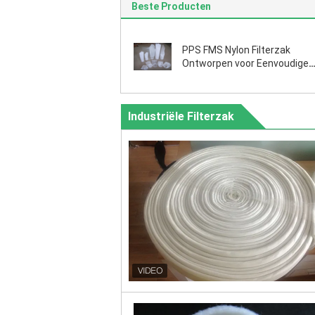
Beste Producten
PPS FMS Nylon Filterzak
Ontworpen voor Eenvoudige
Installatie en Vervanging in D
Industriële Stofafzuigings- e
Filtratieapparatuur
Industriële Filterzak