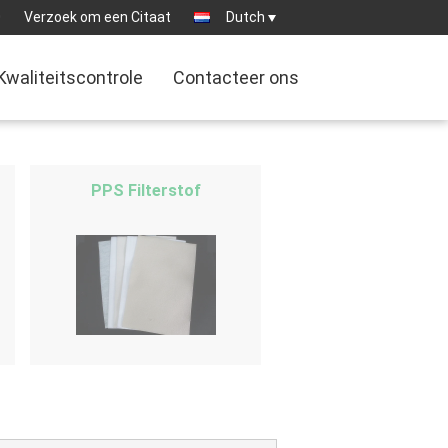
0
Verzoek om een Citaat
Dutch
Kwaliteitscontrole
Contacteer ons
PPS Filterstof