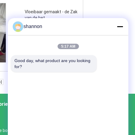
Vloeibaar gemaakt - de Zak
van de het
Poedergranulator van
shannon
bedspirulina/Spirulina-
Poedernevel het Drogen
Zak
5:17 AM
Contact nu
Good day, what product are you looking 
for?
>|
brieksreis
Contacten
Sitemap
e bouw No.2, Zaal 709 hongjie tiancheng,