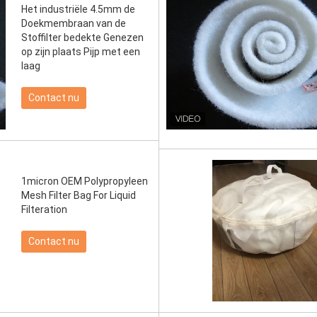
Het industriële 4.5mm de
Doekmembraan van de
Stoffilter bedekte Genezen
op zijn plaats Pijp met een
laag
Contact nu
1micron OEM Polypropyleen
Mesh Filter Bag For Liquid
Filteration
Contact nu