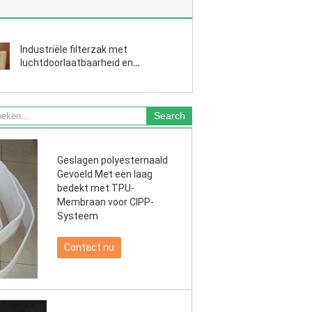
Industriële filterzak met
luchtdoorlaatbaarheid en
sterkteparameters afgestemd op
verschillende stofsoorten en
klantbehoeften
Geslagen polyesternaald
Gevoeld Met een laag
bedekt met TPU-
Membraan voor CIPP-
Systeem
Contact nu